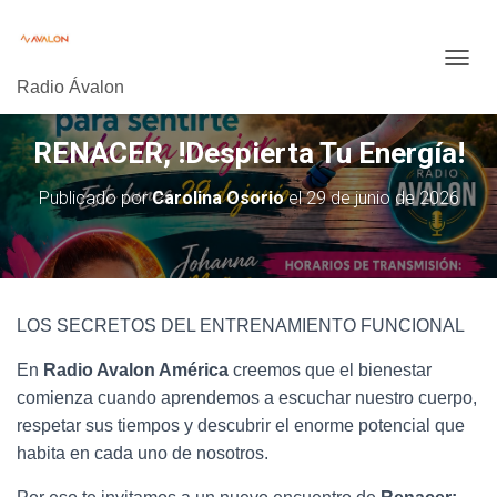
C
Radio Ávalon
A
M
B
RENACER, !Despierta Tu Energía!
I
A
Publicado por
Carolina Osorio
el
29 de junio de 2026
R
M
O
D
O
D
LOS SECRETOS DEL ENTRENAMIENTO FUNCIONAL
E
N
En
Radio Avalon América
creemos que el bienestar
A
V
comienza cuando aprendemos a escuchar nuestro cuerpo,
E
respetar sus tiempos y descubrir el enorme potencial que
G
habita en cada uno de nosotros.
A
C
I