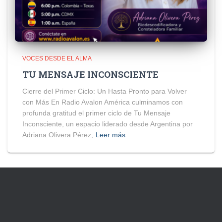
VOCES DESDE EL ALMA
TU MENSAJE INCONSCIENTE
Cierre del Primer Ciclo: Un Hasta Pronto para Volver
con Más En Radio Avalon América culminamos con
profunda gratitud el primer ciclo de Tu Mensaje
Inconsciente, un espacio liderado desde Argentina por
Adriana Olivera Pérez,
Leer más