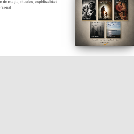
 de magia, rituales, espiritualidad
ersonal
Jesus, eres tú? de David M
Cofundador y miembro de la dirección de Ra
Ávalon