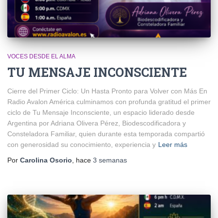
VOCES DESDE EL ALMA
TU MENSAJE INCONSCIENTE
Cierre del Primer Ciclo: Un Hasta Pronto para Volver con Más En
Radio Avalon América culminamos con profunda gratitud el primer
ciclo de Tu Mensaje Inconsciente, un espacio liderado desde
Argentina por Adriana Olivera Pérez, Biodescodificadora y
Consteladora Familiar, quien durante esta temporada compartió
con generosidad su conocimiento, experiencia y
Leer más
Por
Carolina Osorio
, hace
3 semanas