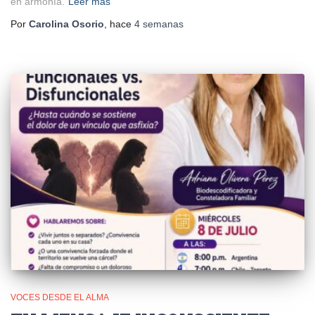
en armonía.
Leer más
Por
Carolina Osorio
, hace
4 semanas
VOCES DESDE EL ALMA