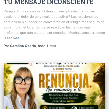
TU MENSAJE INCONSCIENTE
Parejas: Funcionales vs. Disfuncionales ¿Hasta cuándo se
sostiene el dolor de un vínculo que asfixia? Las relaciones de
pareja tienen el poder de convertirse en el refugio más seguro del
alma… o en el lugar donde se reactivan las heridas más
profundas que aún esperan ser sanadas. Muchas veces creemos
Leer más
Por
Carolina Osorio
, hace
1 mes