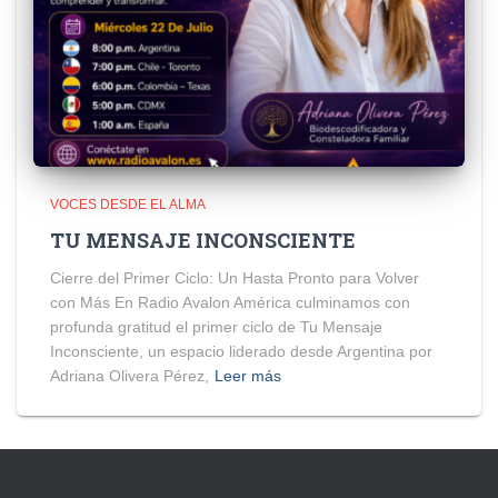
VOCES DESDE EL ALMA
TU MENSAJE INCONSCIENTE
Cierre del Primer Ciclo: Un Hasta Pronto para Volver
con Más En Radio Avalon América culminamos con
profunda gratitud el primer ciclo de Tu Mensaje
Inconsciente, un espacio liderado desde Argentina por
Adriana Olivera Pérez,
Leer más