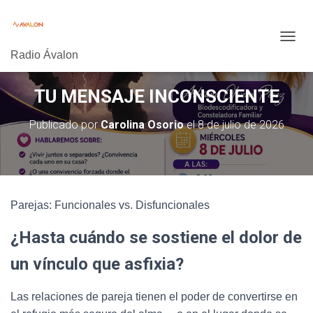
C
Radio Ávalon
A
M
B
TU MENSAJE INCONSCIENTE
I
A
Publicado por
Carolina Osorio
el
8 de julio de 2026
R
M
O
D
O
D
Parejas: Funcionales vs. Disfuncionales
E
N
A
¿Hasta cuándo se sostiene el dolor de
V
E
un vínculo que asfixia?
G
A
Las relaciones de pareja tienen el poder de convertirse en
C
I