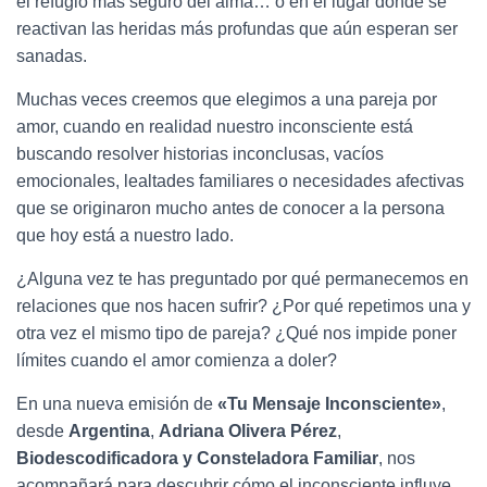
el refugio más seguro del alma… o en el lugar donde se
Ó
reactivan las heridas más profundas que aún esperan ser
N
sanadas.
Muchas veces creemos que elegimos a una pareja por
amor, cuando en realidad nuestro inconsciente está
buscando resolver historias inconclusas, vacíos
emocionales, lealtades familiares o necesidades afectivas
que se originaron mucho antes de conocer a la persona
que hoy está a nuestro lado.
¿Alguna vez te has preguntado por qué permanecemos en
relaciones que nos hacen sufrir? ¿Por qué repetimos una y
otra vez el mismo tipo de pareja? ¿Qué nos impide poner
límites cuando el amor comienza a doler?
En una nueva emisión de
«Tu Mensaje Inconsciente»
,
desde
Argentina
,
Adriana Olivera Pérez
,
Biodescodificadora y Consteladora Familiar
, nos
acompañará para descubrir cómo el inconsciente influye