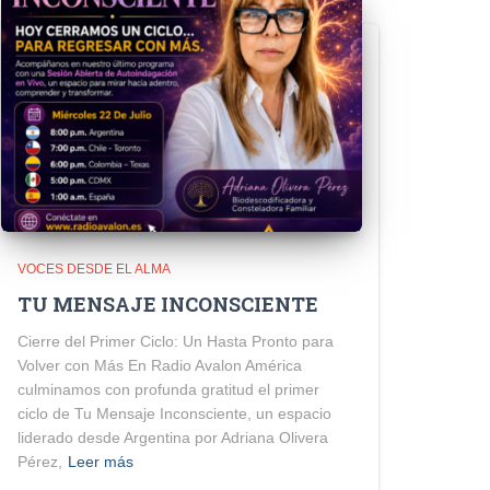
VOCES DESDE EL ALMA
TU MENSAJE INCONSCIENTE
Cierre del Primer Ciclo: Un Hasta Pronto para
Volver con Más En Radio Avalon América
culminamos con profunda gratitud el primer
ciclo de Tu Mensaje Inconsciente, un espacio
liderado desde Argentina por Adriana Olivera
Pérez,
Leer más