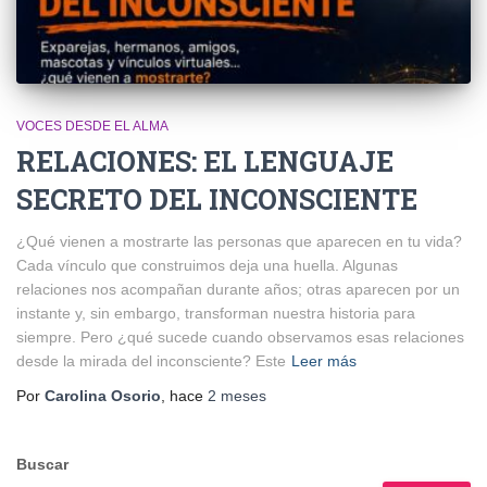
VOCES DESDE EL ALMA
RELACIONES: EL LENGUAJE
SECRETO DEL INCONSCIENTE
¿Qué vienen a mostrarte las personas que aparecen en tu vida?
Cada vínculo que construimos deja una huella. Algunas
relaciones nos acompañan durante años; otras aparecen por un
instante y, sin embargo, transforman nuestra historia para
siempre. Pero ¿qué sucede cuando observamos esas relaciones
desde la mirada del inconsciente? Este
Leer más
Por
Carolina Osorio
, hace
2 meses
Buscar