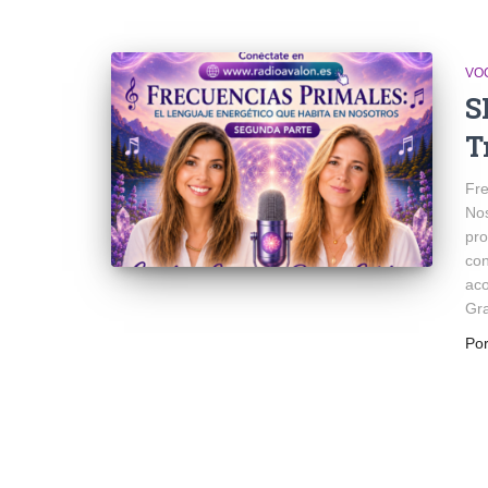
VO
S
T
Fre
No
pro
con
ac
Gr
Po