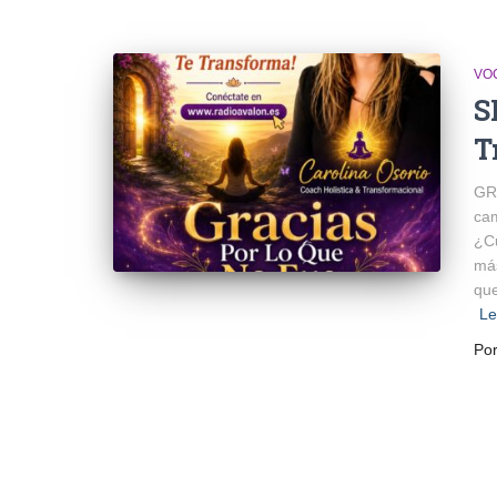
VO
S
T
GR
cam
¿Cu
más
que
Le
Po