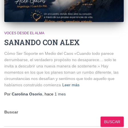
VOCES DESDE EL ALMA
SANANDO CON ALEX
Cómo Ser Soporte en Medio del Caos «Cuando todo parece
derrumbarse, el verdadero propósito no desaparece… solo te
invita a descubrir una nueva manera de sostenerte.» Hay
momentos en los que los planes toman un rumbo diferente, las
circunstancias nos desafían y sentimos que todo aquello que
habíamos construido comienza
Leer más
Por
Carolina Osorio
, hace
1 mes
Buscar
BUSCAR