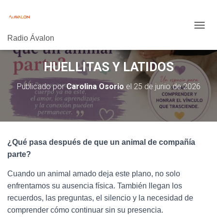
C
Radio Ávalon
A
M
B
HUELLITAS Y LATIDOS
I
A
Publicado por
Carolina Osorio
el
25 de junio de 2026
R
M
O
D
O
D
¿Qué pasa después de que un animal de compañía
E
N
parte?
A
V
Cuando un animal amado deja este plano, no solo
E
enfrentamos su ausencia física. También llegan los
G
recuerdos, las preguntas, el silencio y la necesidad de
A
C
comprender cómo continuar sin su presencia.
I