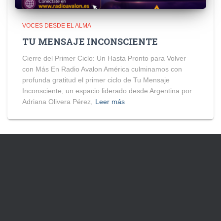
VOCES DESDE EL ALMA
TU MENSAJE INCONSCIENTE
Cierre del Primer Ciclo: Un Hasta Pronto para Volver
con Más En Radio Avalon América culminamos con
profunda gratitud el primer ciclo de Tu Mensaje
Inconsciente, un espacio liderado desde Argentina por
Adriana Olivera Pérez,
Leer más