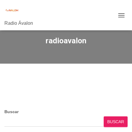
CAMB
Radio Ávalon
MODO
DE
NAVE
radioavalon
Buscar
BUSCAR